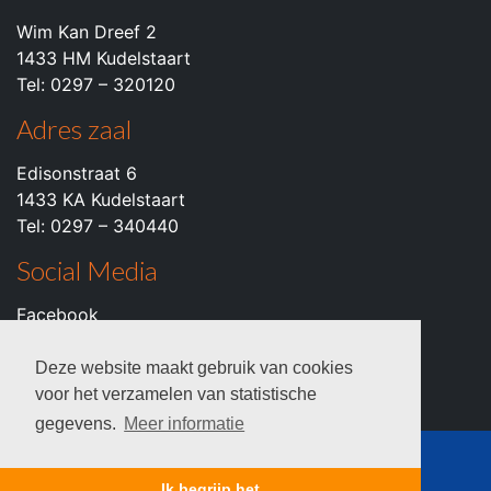
Wim Kan Dreef 2
1433 HM Kudelstaart
Tel: 0297 – 320120
Adres zaal
Edisonstraat 6
1433 KA Kudelstaart
Tel: 0297 – 340440
Social Media
Facebook
Instagram
Youtube
Deze website maakt gebruik van cookies
voor het verzamelen van statistische
gegevens.
Meer informatie
© 2026 c.k.v. VZOD -
Privacyverklaring
Ik begrijp het