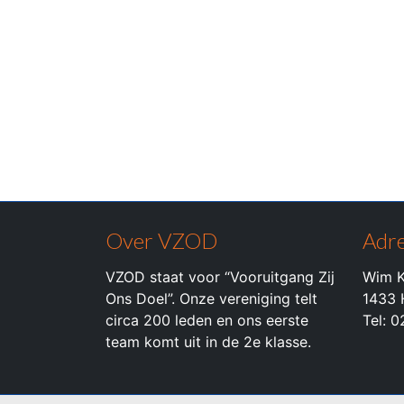
Over VZOD
Adre
VZOD staat voor “Vooruitgang Zij
Wim K
Ons Doel”. Onze vereniging telt
1433 
circa 200 leden en ons eerste
Tel: 
team komt uit in de 2e klasse.