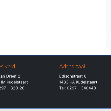
s veld
Adres zaal
an Dreef 2
Edisonstraat 6
HM Kudelstaart
1433 KA Kudelstaart
0297 – 320120
Tel: 0297 – 340440