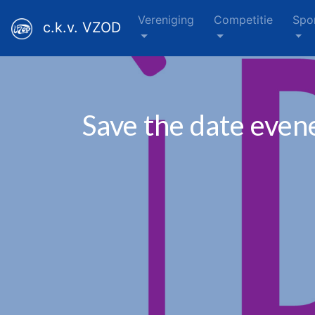
Vereniging
Competitie
Spo
c.k.v. VZOD
Save the date eve