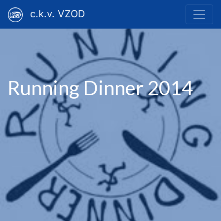
c.k.v. VZOD
Running Dinner 2014