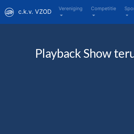
Vereniging
Competitie
Spo
c.k.v. VZOD
Playback Show ter