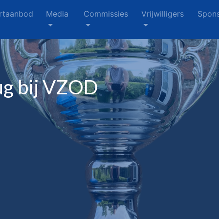
rtaanbod
Media
Commissies
Vrijwilligers
Spons
ug bij VZOD