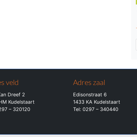
s veld
Adres zaal
an Dreef 2
Edisonstraat 6
HM Kudelstaart
1433 KA Kudelstaart
0297 – 320120
Tel: 0297 – 340440