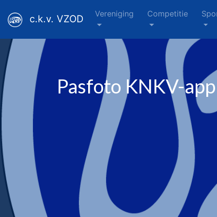
Vereniging
Competitie
Spo
c.k.v. VZOD
Pasfoto KNKV-app