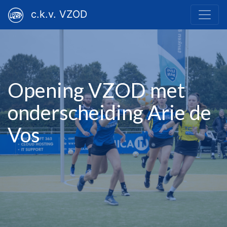
c.k.v. VZOD
Opening VZOD met
onderscheiding Arie de
Vos