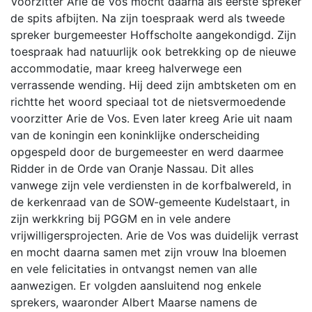
Voorzitter Arie de Vos mocht daarna als eerste spreker
de spits afbijten. Na zijn toespraak werd als tweede
spreker burgemeester Hoffscholte aangekondigd. Zijn
toespraak had natuurlijk ook betrekking op de nieuwe
accommodatie, maar kreeg halverwege een
verrassende wending. Hij deed zijn ambtsketen om en
richtte het woord speciaal tot de nietsvermoedende
voorzitter Arie de Vos. Even later kreeg Arie uit naam
van de koningin een koninklijke onderscheiding
opgespeld door de burgemeester en werd daarmee
Ridder in de Orde van Oranje Nassau. Dit alles
vanwege zijn vele verdiensten in de korfbalwereld, in
de kerkenraad van de SOW-gemeente Kudelstaart, in
zijn werkkring bij PGGM en in vele andere
vrijwilligersprojecten. Arie de Vos was duidelijk verrast
en mocht daarna samen met zijn vrouw Ina bloemen
en vele felicitaties in ontvangst nemen van alle
aanwezigen. Er volgden aansluitend nog enkele
sprekers, waaronder Albert Maarse namens de