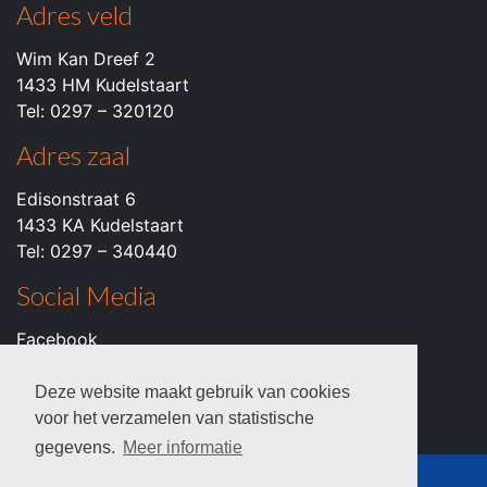
Adres veld
Wim Kan Dreef 2
1433 HM Kudelstaart
Tel: 0297 – 320120
Adres zaal
Edisonstraat 6
1433 KA Kudelstaart
Tel: 0297 – 340440
Social Media
Facebook
Instagram
Youtube
Deze website maakt gebruik van cookies
voor het verzamelen van statistische
gegevens.
Meer informatie
© 2026 c.k.v. VZOD -
Privacyverklaring