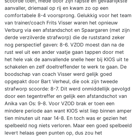
scoorde toen, mede door zijn rapste en gevaarlijkste
aanvaller, driemaal op rij en kwam zo op een
comfortabele 8-4 voorsprong. Gelukkig voor het team
van trainer/coach Frits Visser waren het opnieuw
Verburg via een afstandschot en Spaargaren (met zijn
derde verzilverde strafworp) die de ruststand zeker
nog perspectief gaven: 8-6. VZOD moest dan na de
rust wel uit een ander vaatje gaan tappen door met
het hele vak de aanvallende snelle heer bij KIOS uit te
schakelen en zelf doeltreffender te werk te gaan.
De
boodschap van coach Visser werd gelijk goed
opgepakt door Bart Verheul, die ook zijn tweede
strafworp scoorde: 8-7. Dit werd onmiddellijk gevolgd
door een tegentreffer en gelijk een afstandschot van
Anika van Os: 9-8. Voor VZOD brak er toen een
mindere periode aan want KIOS wist liep binnen amper
tien minuten uit naar 14-8. En toch was er gezien het
spelbeeld nog niets verloren. Maar een goed spelbeeld
levert helaas geen punten op, dus zou het