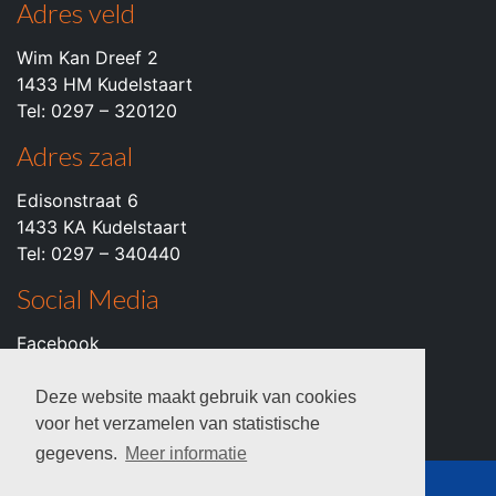
Adres veld
Wim Kan Dreef 2
1433 HM Kudelstaart
Tel: 0297 – 320120
Adres zaal
Edisonstraat 6
1433 KA Kudelstaart
Tel: 0297 – 340440
Social Media
Facebook
Instagram
Youtube
Deze website maakt gebruik van cookies
voor het verzamelen van statistische
gegevens.
Meer informatie
© 2026 c.k.v. VZOD -
Privacyverklaring