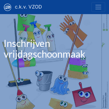
c.k.v. VZOD
Inschrijven
vrijdagschoonmaak