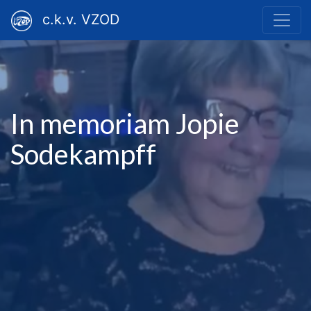
c.k.v. VZOD
In memoriam Jopie
Sodekampff