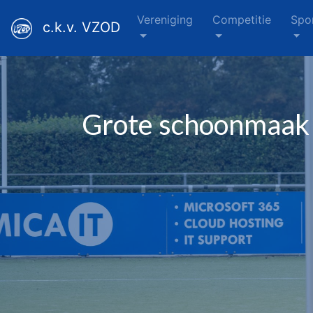
Vereniging
Competitie
Spo
c.k.v. VZOD
Grote schoonmaak 