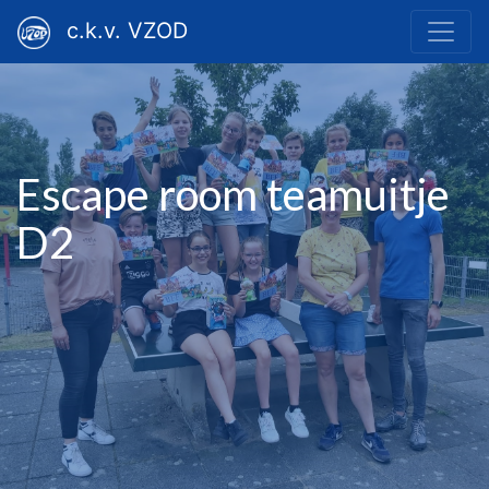
c.k.v. VZOD
Escape room teamuitje
D2