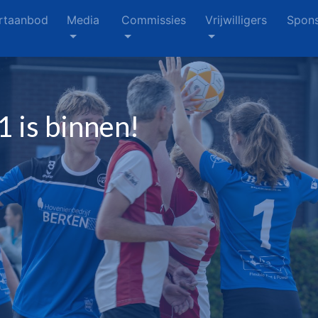
rtaanbod
Media
Commissies
Vrijwilligers
Spons
1 is binnen!