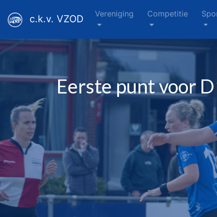
Vereniging
Competitie
Spo
c.k.v. VZOD
Eerste punt voor D