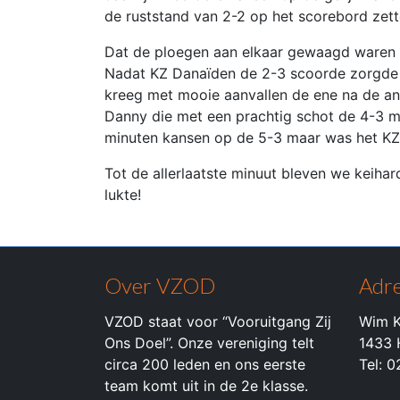
de ruststand van 2-2 op het scorebord zett
Dat de ploegen aan elkaar gewaagd waren bl
Nadat KZ Danaïden de 2-3 scoorde zorgde L
kreeg met mooie aanvallen de ene na de and
Danny die met een prachtig schot de 4-3 m
minuten kansen op de 5-3 maar was het KZ 
Tot de allerlaatste minuut bleven we keiha
lukte!
Over VZOD
Adre
VZOD staat voor “Vooruitgang Zij
Wim K
Ons Doel”. Onze vereniging telt
1433 
circa 200 leden en ons eerste
Tel: 
team komt uit in de 2e klasse.