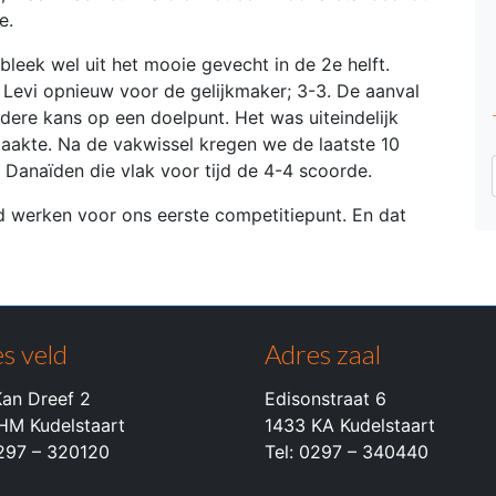
e.
eek wel uit het mooie gevecht in de 2e helft.
evi opnieuw voor de gelijkmaker; 3-3. De aanval
ere kans op een doelpunt. Het was uiteindelijk
aakte. Na de vakwissel kregen we de laatste 10
Danaïden die vlak voor tijd de 4-4 scoorde.
rd werken voor ons eerste competitiepunt. En dat
s veld
Adres zaal
an Dreef 2
Edisonstraat 6
HM Kudelstaart
1433 KA Kudelstaart
0297 – 320120
Tel: 0297 – 340440