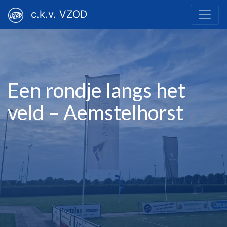
c.k.v. VZOD
Een rondje langs het
veld – Aemstelhorst