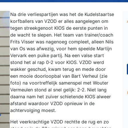
Na drie verliespartijen was het de Kudelstaartse
korfballers van VZOD er alles aangelegen om
tegen streekgenoot KIOS de eerste punten in
de wacht te slepen. Het team van trainer/coach
Frits Visser was nagenoeg compleet, alleen Nils
van Os was afwezig, voor hem speelde Martijn
Vervark een puike partij. Na een valse start
stond het al rap 0-2 voor KIOS. VZOD werd
wakker geschud, kwam terug en mede door
een mooie doorloopbal van Bart Verheul (zie
foto) na voortreffelijk samenspel met Wouter
Vermeulen stond al snel gelijk: 2-2. Niet lang
daarna nam het zuiver schietende KIOS alweer
afstand waardoor VZOD opnieuw in de
achtervolging moest.
Het veerkrachtige VZOD rechtte de rug en zo