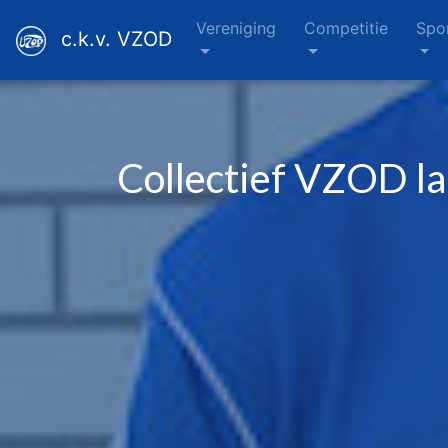
Vereniging
Competitie
Spo
c.k.v. VZOD
Collectief VZOD la