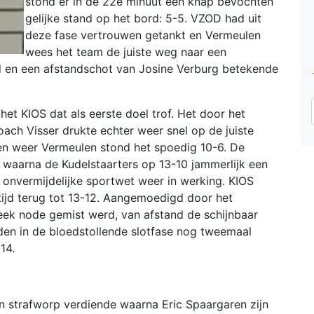
stond er in de 22e minuut een knap bevochten
gelijke stand op het bord: 5-5. VZOD had uit
deze fase vertrouwen getankt en Vermeulen
wees het team de juiste weg naar een
l en een afstandschot van Josine Verburg betekende
het KIOS dat als eerste doel trof. Het door het
ach Visser drukte echter weer snel op de juiste
 en weer Vermeulen stond het spoedig 10-6. De
 waarna de Kudelstaarters op 13-10 jammerlijk een
 onvermijdelijke sportwet weer in werking. KIOS
tijd terug tot 13-12. Aangemoedigd door het
eek node gemist werd, van afstand de schijnbaar
den in de bloedstollende slotfase nog tweemaal
14.
en strafworp verdiende waarna Eric Spaargaren zijn