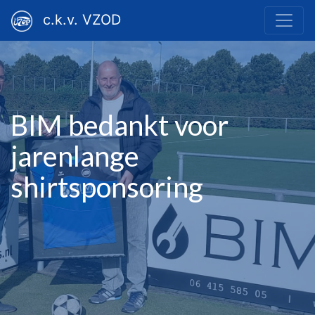
c.k.v. VZOD
BIM bedankt voor
jarenlange
shirtsponsoring