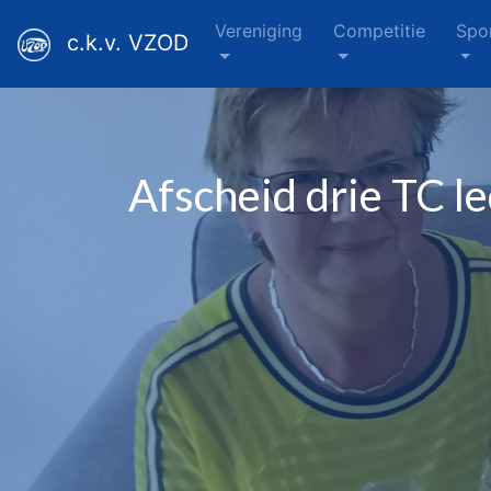
Vereniging
Competitie
Spo
c.k.v. VZOD
Afscheid drie TC l