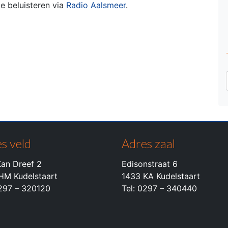
e beluisteren via
Radio Aalsmeer
.
s veld
Adres zaal
an Dreef 2
Edisonstraat 6
HM Kudelstaart
1433 KA Kudelstaart
0297 – 320120
Tel: 0297 – 340440