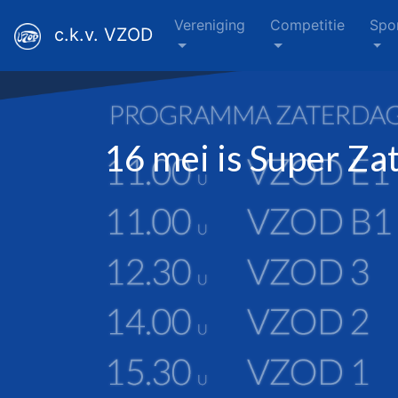
Vereniging
Competitie
Spo
c.k.v. VZOD
16 mei is Super Za