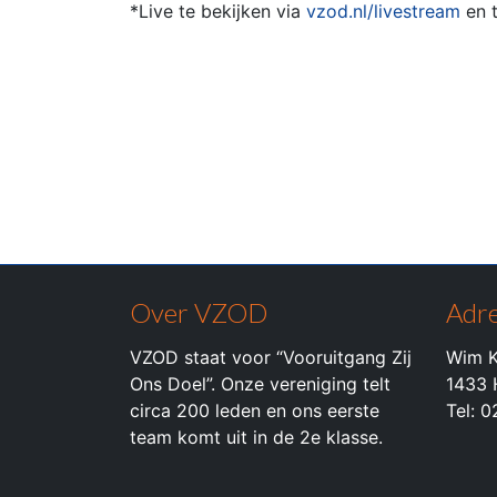
*Live te bekijken via
vzod.nl/livestream
en t
Over VZOD
Adre
VZOD staat voor “Vooruitgang Zij
Wim K
Ons Doel”. Onze vereniging telt
1433 
circa 200 leden en ons eerste
Tel: 
team komt uit in de 2e klasse.