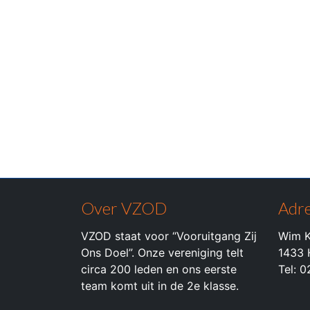
Over VZOD
Adre
VZOD staat voor “Vooruitgang Zij
Wim K
Ons Doel”. Onze vereniging telt
1433 
circa 200 leden en ons eerste
Tel: 
team komt uit in de 2e klasse.