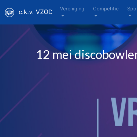
Vereniging
Competitie
Spo
c.k.v. VZOD
12 mei discobowle