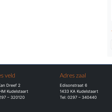
s veld
Adres zaal
an Dreef 2
Edisonstraat 6
HM Kudelstaart
1433 KA Kudelstaart
0297 – 320120
Tel: 0297 – 340440