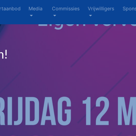
rtaanbod
Media
Commissies
Vrijwilligers
Spons
n!